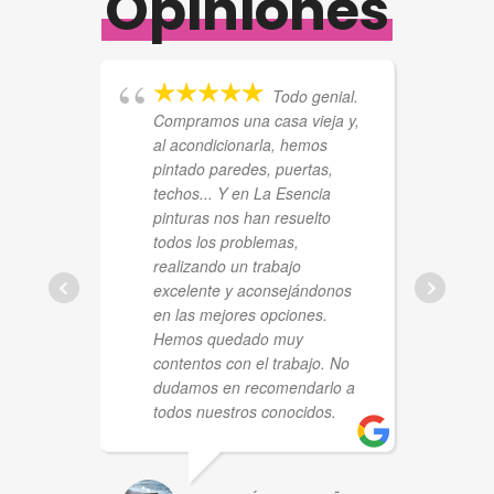
Opiniones
Todo genial.
Compramos una casa vieja y,
e
al acondicionarla, hemos
h
pintado paredes, puertas,
e
techos... Y en La Esencia
s
pinturas nos han resuelto
a
todos los problemas,
l
realizando un trabajo
m
excelente y aconsejándonos
q
en las mejores opciones.
n
Hemos quedado muy
i
contentos con el trabajo. No
a
dudamos en recomendarlo a
e
todos nuestros conocidos.
e
a
s
l